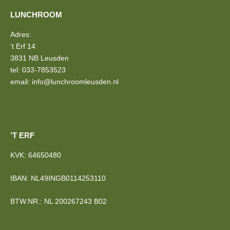
LUNCHROOM
Adres:
’t Erf 14
3831 NB Leusden
tel: 033-7853523
email: info@lunchroomleusden.nl
’T ERF
KVK: 64650480
IBAN: NL49INGB0114253110
BTW.NR.: NL 200267243 B02